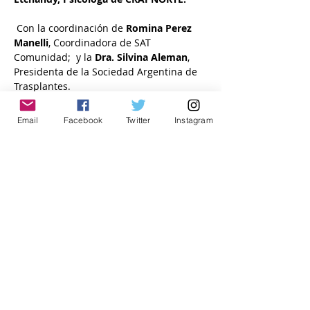
 Con la coordinación de
 Romina Perez 
Manelli
, Coordinadora de SAT 
Comunidad;  y la 
Dra. Silvina Aleman
, 
Presidenta de la Sociedad Argentina de 
Trasplantes.
 Invitamos también a difundir una 
Email
Facebook
Twitter
Instagram
encuesta previa a la comunidad de 
pacientes trasplantados.
Los esperamos y contamos con su 
colaboración en la difusión de sus 
propios equipos.
 INSCRIBIRSE
 Secretaria SAT
Compartir este evento