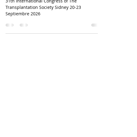
TTS2026 - Innovation
throug Collaboration
31th International Congress of The
Transplantation Society Sidney 20-23
Septiembre 2026