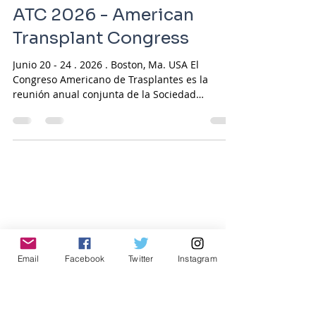
20 jun
ATC 2026 - American
Transplant Congress
Junio 20 - 24 . 2026 . Boston, Ma. USA El
Congreso Americano de Trasplantes es la
reunión anual conjunta de la Sociedad
Americana de Trasplantes (AST) y la Sociedad
Americana de Cirujanos de Trasplantes (ASTS).
El ATC ofrece un foro para el intercambio de
información científica y clínica novedosa
relevante para el trasplante de órganos y
tejidos sólidos. El evento reúne a médicos
Email
Facebook
Twitter
Instagram
especialistas en trasplantes, científicos,
enfermeros, personal de obtención de órganos,
farmacé