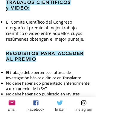
TRABAJOS CIENTÍFICOS
y VIDEO:
El Comité Científico del Congreso
otorgará el premio al mejor trabajo
cientifico o video entre aquellos cuyos
resúmenes obtengan el mejor puntaje
.
REQUISITOS PARA ACCEDER
AL PREMIO
El trabajo debe pertenecer al área de
investigación básica o clínica en Trasplante
No debe haber sido presentado anteriormente
a otro premio de la SAT
No debe haber sido publicado en revistas
nacionales o internacionales
No puede ser parte de un estudio
Email
Facebook
Twitter
Instagram
multicéntrico internacional ni ser sponsoreado
por la industria farmacéutica.
Por cualquier consulta adicional sobre el
presente reglamento diríjase